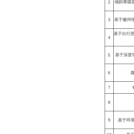
2
倾斜厚煤
3
基于徽州
基于出行
4
5
基于深度
6
7
8
9
基于环