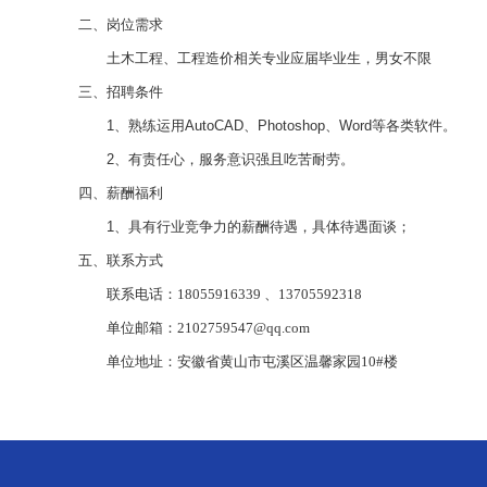
二、岗位需求
土木工程、工程造价相关专业应届毕业生，男女不限
三、招聘条件
1、熟练运用AutoCAD、Photoshop、Word等各类软件。
2、有责任心，服务意识强且吃苦耐劳。
四、薪酬福利
1、具有行业竞争力的薪酬待遇，具体待遇面谈；
五
、
联系方式
联系电话：
18055916339 、13705592318
单位邮箱：
2102759547@qq.com
单位地址：安徽省黄山市屯溪区温馨家园
10#楼