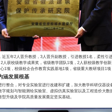
，近五年
2
人晋升教授，
3
人晋升副教授，引进教授
1
名，柔性引
，
2
人获校级教学成果奖，省级教学团队
1
项，
2
人获校级教学创新
中心
1
项，校级校企合作教育实践基地
1
项，省级重大教研项目
1
项
涵发展根基
行整合，对专业实验室进行改建和扩建，加大教学科研仪器设
数字规划与智能测绘实验室、虚拟仿真实验室以及工程造价大数
转型升级及学院高质量发展奠定坚实基础。