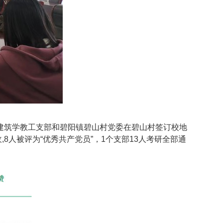
建筑学教工支部和碧阳镇碧山村党委在碧山村签订校地
收
,
8人被评为“优秀共产党员”，
1
个支部
13
人考研全部通