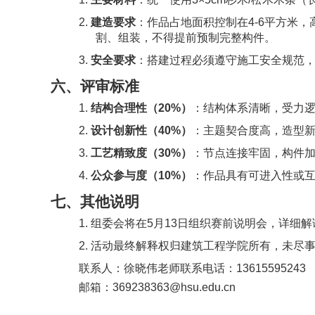
2.
建造要求
：作品占地面积控制在
4-6平方米
割、组装，不得提前预制完整构件。
3.
安全要求
：搭建过程必须遵守施工安全规范
六、评审标准
1.
结构合理性（
2
0%）
：结构体系清晰，受力
2.
设计创新性（
40
%）
：主题契合度高，造型
3.
工艺精致度（
3
0%）
：节点连接牢固，构件
4.
公众参与度（
10%）
：作品具有可进入性或
七
、其他说明
1.
组委会将在
5月1
3
日组织赛前说明会，详细解
2.
活动最终解释权归建筑工程学院所有，未尽
联系人：
徐晓伟
老师
联系电话：
13615595243
邮箱：
369238363
@hsu.edu.cn