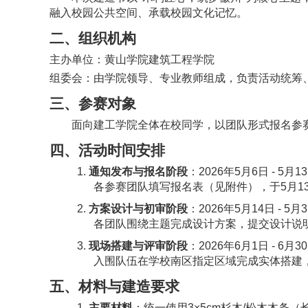
融入校园公共空间、承载校园文化记忆。
二、组织机构
主办单位：
黄山学院建筑工程学院
组委会：由学院领导、专业教师组成，负责活动统筹
三、参赛对象
面向建工学院全体在校同学，以团队形式报名参赛
四、活动时间安排
1.
通知发布与报名阶段
：
2026年5月6日 - 5月1
3
各参赛团队填写报名表（见附件），于
5月
2.
方案设计与初审阶段
：
2026年5月1
4
日
- 5月
各团队围绕主题完成设计方案，提交设计说
3.
现场搭建与评审阶段
：
2026年
6
月
1
日
- 6月
3
入围队伍在学校南区指定区域完成实体搭建
五、材料与建造要求
1.
主要材料
：统一使用
3×5cm杉木/松木木