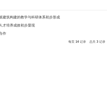
派建筑构建的教学与科研体系初步形成
人才培养成效初步显现
合作
每页
14
记录
总共
3
记录